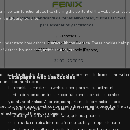
FENIX Stage es fabricante de torres elevadoras, trusses, tarimas
para escenarios y accesorios.
C/ Garrofers, 2
P.I. Virgen de la Salud
46950 – Xirivella, Valencia (España)
+34 96 125 08 55
Lun-Jue: 8:00 – 17:30h
Esta página web usa cookies
Vie: 8:30 – 15:00h
Las cookies de este sitio web se usan para personalizar el
contenido y los anuncios, ofrecer funciones de redes sociales
y analizar el tráfico. Además, compartimos información sobre
el uso que haga del sitio web con nuestros partners de redes
sociales, publicidad y análisis web, quienes pueden
combinarla con otra información que les haya proporcionado
o que hayan recopilado a partir del uso que haya hecho de sus