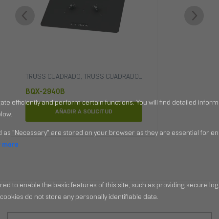
,
TRUSSES Y RIGGING
TRUSS CUADRADO
,
TRUSS CUADRADO DE 29CM
,
TRUSS CUADRAD
BQX-2940B
AÑADIR A SOLICITUD