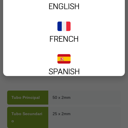
ENGLISH
Color
FRENCH
-
+
AÑADIR A SOLICITUD
SPANISH
Tubo Principal
50 x 2mm
Tubo Secundari
25 x 2mm
O