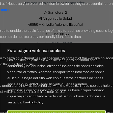
tarimas para escenarios y accesorios.
C/ Garrofers, 2
P.I. Virgen de la Salud
46950 – Xirivella, Valencia (España)
+34 96 125 08 55
Lun-Jue: 8:15 – 17:30h
Esta página web usa cookies
Vie: 8:15 – 15:00h
Las cookies de este sitio web se usan para personalizar el
contenido y los anuncios, ofrecer funciones de redes sociales
y analizar el tráfico. Además, compartimos información sobre
SIGUENOS EN REDES
el uso que haga del sitio web con nuestros partners de redes
sociales, publicidad y análisis web, quienes pueden
combinarla con otra información que les haya proporcionado
o que hayan recopilado a partir del uso que haya hecho de sus
servicios.
Cookie Policy