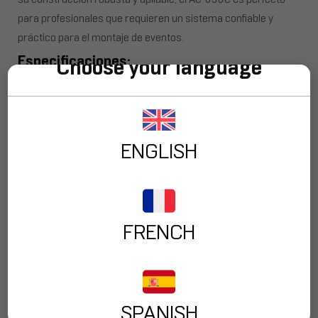
para profesionales que requieren un sistema confiable y
práctico para el montaje de eventos.
Especificaciones:
Choose your language
Nombre:
AC-636C
Descripción:
Dos carros de madera apilables 40 x 60
cm para transporte de trusses de 29 y 40.
ENGLISH
FRENCH
-
+
AÑADIR AL CARRITO
SPANISH