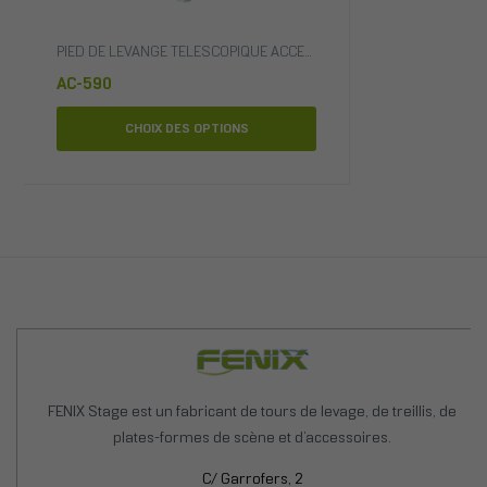
SSOIRES
,
PIEDS DE LEVAGE
PIED DE LEVANGE TELESCOPIQUE ACCESSOIRES
,
PIEDS ACCESSOI
AC-590
CHOIX DES OPTIONS
FENIX Stage est un fabricant de tours de levage, de treillis, de
plates-formes de scène et d’accessoires.
C/ Garrofers, 2