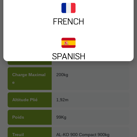
-
+
AJOUTER AU PANIER
FRENCH
Altitude Maxima
6,40m
SPANISH
Le
Charge Maximal
200kg
E
Altitude Plié
1,92m
Poids
99Kg
Treuil
AL-KO 900 Compact 900kg