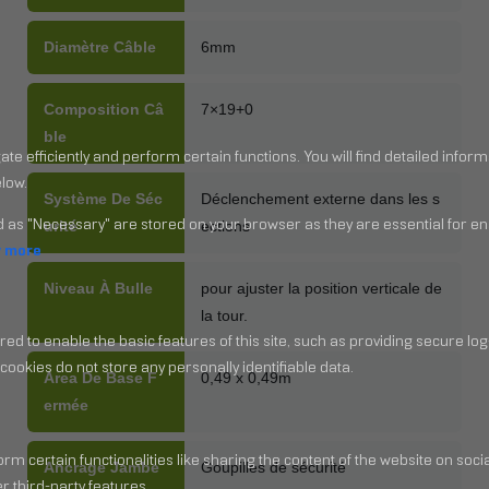
Diamètre Câble
6mm
Composition Câ
7×19+0
Ble
Système De Séc
Déclenchement externe dans les s
Urité
ections
Niveau À Bulle
pour ajuster la position verticale de
la tour.
Area De Base F
0,49 x 0,49m
Ermée
Ancrage Jambe
Goupilles de sécurité