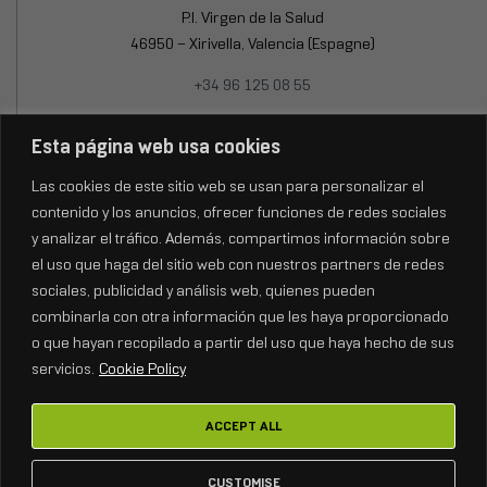
P.I. Virgen de la Salud
46950 – Xirivella, Valencia (Espagne)
+34 96 125 08 55
Lun-Jeu: 8:15 – 17:30h
Esta página web usa cookies
Ven: 8:15 – 15:00h
Las cookies de este sitio web se usan para personalizar el
contenido y los anuncios, ofrecer funciones de redes sociales
y analizar el tráfico. Además, compartimos información sobre
el uso que haga del sitio web con nuestros partners de redes
sociales, publicidad y análisis web, quienes pueden
combinarla con otra información que les haya proporcionado
o que hayan recopilado a partir del uso que haya hecho de sus
servicios.
Cookie Policy
ACCEPT ALL
Copyright © 2026
FENIX Stage.
Tous droits réservés
CUSTOMISE