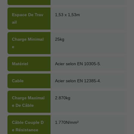
Espace De Trav
1,53 x 1,53m
Ail
Charge Minimal
25kg
E
Matériel
Acier selon EN 10305-5.
Cable
Acier selon EN 12385-4.
Charge Maximal
2.870kg
E De Câble
Câble Couple D
1.770N/mm²
E Résistance