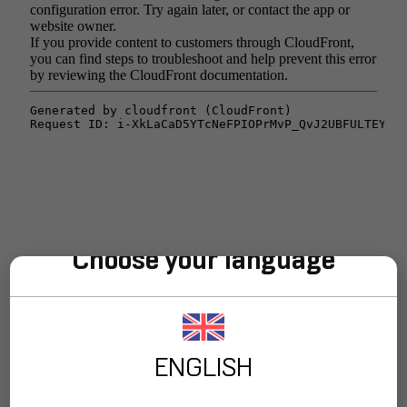
Choose your language
ELV-200
by
Fenix Stage
on
Sketchfab
ENGLISH