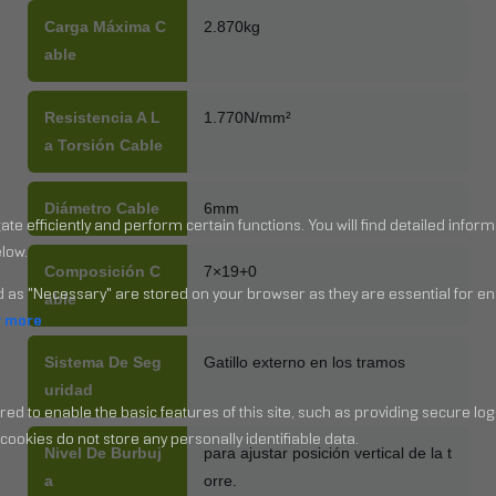
Carga Máxima C
2.870kg
Able
Resistencia A L
1.770N/mm²
A Torsión Cable
Diámetro Cable
6mm
Composición C
7×19+0
Able
Sistema De Seg
Gatillo externo en los tramos
Uridad
Nivel De Burbuj
para ajustar posición vertical de la t
A
orre.