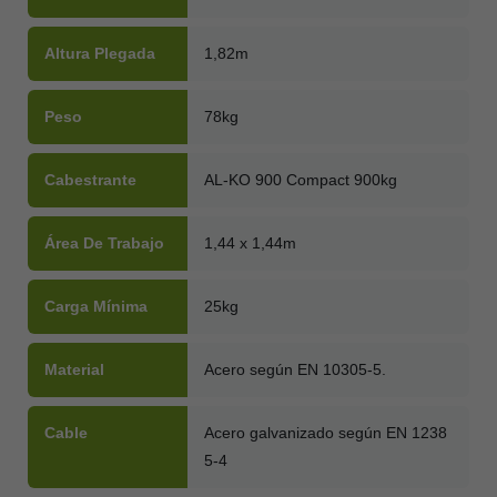
Altura Plegada
1,82m
Peso
78kg
Cabestrante
AL-KO 900 Compact 900kg
Área De Trabajo
1,44 x 1,44m
Carga Mínima
25kg
Material
Acero según EN 10305-5.
Cable
Acero galvanizado según EN 1238
5-4