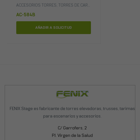
 ELEVADORAS
ACCESORIOS TORRES
,
TORRES DE CARGA FRONTAL
,
TORRES ELEV
AC-584B
AÑADIR A SOLICITUD
FENIX Stage es fabricante de torres elevadoras, trusses, tarimas
para escenarios y accesorios.
C/ Garrofers, 2
P.I. Virgen de la Salud