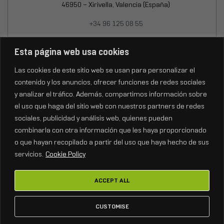
46950 – Xirivella, Valencia (España)
+34 96 125 08 55
Lun-Jue: 8:00 – 17:30h
Esta página web usa cookies
Vie: 8:30 – 15:00h
Las cookies de este sitio web se usan para personalizar el
contenido y los anuncios, ofrecer funciones de redes sociales
y analizar el tráfico. Además, compartimos información sobre
el uso que haga del sitio web con nuestros partners de redes
sociales, publicidad y análisis web, quienes pueden
combinarla con otra información que les haya proporcionado
o que hayan recopilado a partir del uso que haya hecho de sus
servicios.
Cookie Policy
ACCEPT ALL
Copyright © 2026
FENIX Stage.
Todos los derechos reservados.
CUSTOMISE