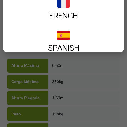
FRENCH
-
+
AÑADIR A SOLICITUD
SPANISH
Altura Máxima
6,50m
Carga Máxima
350kg
Altura Plegada
1,69m
Peso
198kg