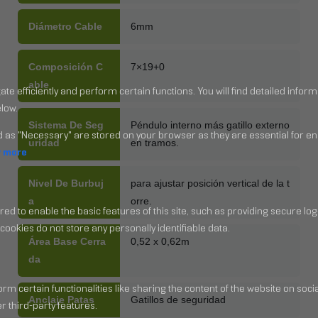
Diámetro Cable
6mm
Composición C
7×19+0
Able
Sistema De Seg
Péndulo interno más gatillo externo
Uridad
en tramos.
Nivel De Burbuj
para ajustar posición vertical de la t
A
orre.
Área Base Cerra
0,52 x 0,62m
Da
Anclaje Patas
Gatillos de seguridad