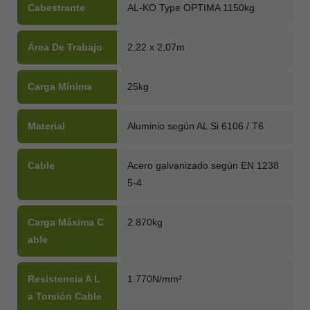
Cabestrante
AL-KO Type OPTIMA 1150kg
Área De Trabajo
2,22 x 2,07m
Carga Mínima
25kg
Material
Aluminio según AL Si 6106 / T6
Cable
Acero galvanizado según EN 1238
5-4
Carga Máxima C
2.870kg
Able
Resistencia A L
1.770N/mm²
A Torsión Cable